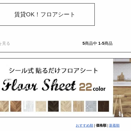
賃貸OK！フロアシート
を見る
5
商品中
1-5
商品
おすすめ順
|
価格順
|
新着順