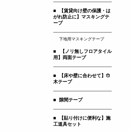
■
【賃貸向け壁の保護・は
がれ防止に】マスキングテ
ープ
下地用マスキングテープ
■
【ノリ無しフロアタイル
用】両面テープ
■
【床や壁に合わせて】巾
木テープ
■
隙間テープ
■
【貼り付けに便利な】施
工道具セット