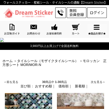
3,980円以上お買上げで全国送料無料
ホーム
＞
タイルシール（モザイクタイルシール）
＞
モロッカン 正
方形シート MOR/MOR-N
＜前を見る
30
商品中
1-30
商品
次を見る＞
並び順：
おすすめ順
｜
価格順
｜
新着順
｜