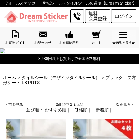
3,980円以上お買上げで全国送料無料
ホーム
＞
タイルシール（モザイクタイルシール）
＞
ブリック 長方
形シート LBT/RTS
＜前を見る
2
商品中
1-2
商品
次を見る＞
並び順：
おすすめ順
｜
価格順
｜
新着順
｜