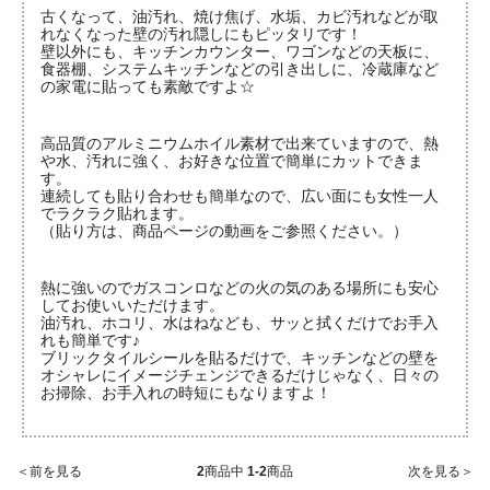
古くなって、油汚れ、焼け焦げ、水垢、カビ汚れなどが取
れなくなった壁の汚れ隠しにもピッタリです！
壁以外にも、キッチンカウンター、ワゴンなどの天板に、
食器棚、システムキッチンなどの引き出しに、冷蔵庫など
の家電に貼っても素敵ですよ☆
高品質のアルミニウムホイル素材で出来ていますので、熱
や水、汚れに強く、お好きな位置で簡単にカットできま
す。
連続しても貼り合わせも簡単なので、広い面にも女性一人
でラクラク貼れます。
（貼り方は、商品ページの動画をご参照ください。）
熱に強いのでガスコンロなどの火の気のある場所にも安心
してお使いいただけます。
油汚れ、ホコリ、水はねなども、サッと拭くだけでお手入
れも簡単です♪
ブリックタイルシールを貼るだけで、キッチンなどの壁を
オシャレにイメージチェンジできるだけじゃなく、日々の
お掃除、お手入れの時短にもなりますよ！
＜前を見る
2
商品中
1-2
商品
次を見る＞