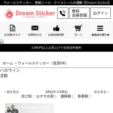
■
プライバシーポリシー
■
お問合わせ
3,980円以上お買上げで全国送料無料
ホーム
＞
ウォールステッカー（賃貸OK）
ハロウィン
北欧
＜前を見る
1
商品中
1-1
商品
次を見る＞
並び順：
おすすめ順
｜
価格順
｜
新着順
｜