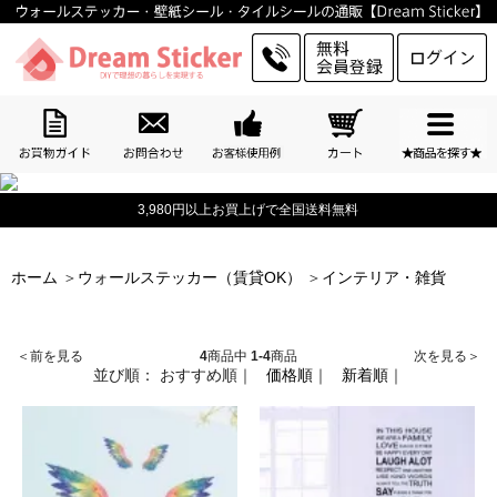
3,980円以上お買上げで全国送料無料
ホーム
＞
ウォールステッカー（賃貸OK）
＞
インテリア・雑貨
＜前を見る
4
商品中
1-4
商品
次を見る＞
並び順：
おすすめ順
｜
価格順
｜
新着順
｜