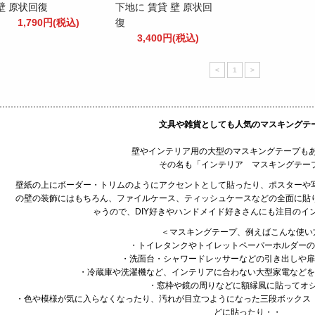
壁 原状回復
下地に 賃貸 壁 原状回
1,790円(税込)
復
3,400円(税込)
<
1
>
文具や雑貨としても人気のマスキングテ
壁やインテリア用の大型のマスキングテープもあ
その名も「インテリア マスキングテー
壁紙の上にボーダー・トリムのようにアクセントとして貼ったり、ポスターや
の壁の装飾にはもちろん、ファイルケース、ティッシュケースなどの全面に貼
ゃうので、DIY好きやハンドメイド好きさんにも注目のイ
＜マスキングテープ、例えばこんな使い
・トイレタンクやトイレットペーパーホルダーの
・洗面台・シャワードレッサーなどの引き出しや扉
・冷蔵庫や洗濯機など、インテリアに合わない大型家電などを
・窓枠や鏡の周りなどに額縁風に貼ってオシ
・色や模様が気に入らなくなったり、汚れが目立つようになった三段ボックス
どに貼ったり・・