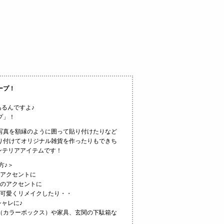
ープ！
るんですよ♪
プ」！
写真を額縁のように囲って貼り付けたりなど
り付けてオリジナル雑貨を作ったりもできち
ンテリアアイテムです！
方♪＞
アクセントに
のアクセントに
可愛くリメイクしたり・・
ャレに♪
（カラーボックス）や家具、玄関の下駄箱な