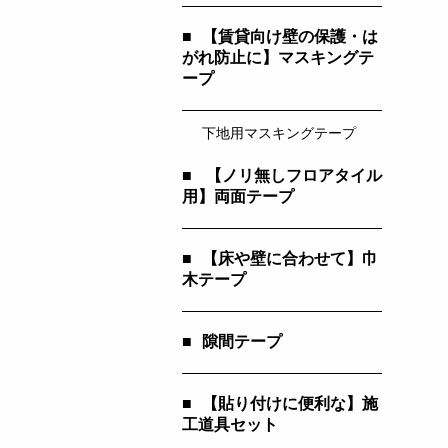
■
【賃貸向け壁の保護・は
がれ防止に】マスキングテ
ープ
下地用マスキングテープ
■
【ノリ無しフロアタイル
用】両面テープ
■
【床や壁に合わせて】巾
木テープ
■
隙間テープ
■
【貼り付けに便利な】施
工道具セット