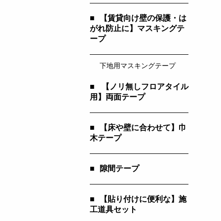
■
【賃貸向け壁の保護・は
がれ防止に】マスキングテ
ープ
下地用マスキングテープ
■
【ノリ無しフロアタイル
用】両面テープ
■
【床や壁に合わせて】巾
木テープ
■
隙間テープ
■
【貼り付けに便利な】施
工道具セット