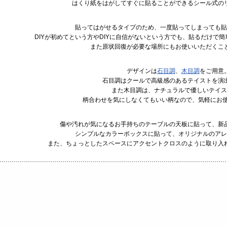
はくり紙をはがしてすぐに貼ることができるシール式の
貼ってはがせるタイプのため、一度貼ってしまっても貼
DIYが初めてという方やDIYに自信がないという方でも、貼るだけで
また原状回復が必要な場所にもお使いいただくこ
デザインは
石目調
、
木目調
をご用意
石目調はクールで高級感のあるテイストを演
また木目調は、ナチュラルで優しいテイス
柄合わせを気にしなくてもいい柄なので、気軽にお使
傷や汚れが気になるお手持ちのテーブルの天板に貼って、新
シンプルなカラーボックスに貼って、オリジナルのアレ
また、ちょっとしたスペースにアクセントクロスのように取り入