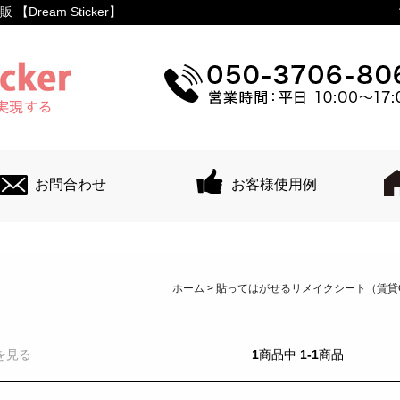
ream Sticker】
お問合わせ
お客様使用例
ホーム
>
貼ってはがせるリメイクシート（賃貸
を見る
1
商品中
1-1
商品