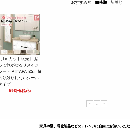
おすすめ順
|
価格順
|
新着順
【1ｍカット販売】 貼
って剥がせるリメイク
シート PETAPA 50cm幅
のり残りしないシール
タイプ
598円(税込)
<
1
>
家具や壁、電化製品などのアレンジに自由にお使いいただ