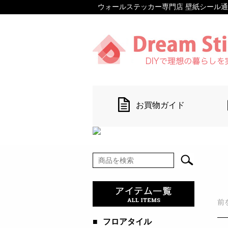
ウォールステッカー専門店 壁紙シール通販 【D
お買物ガイド
前
■
フロアタイル