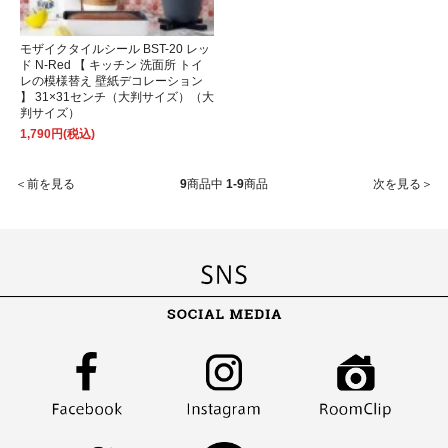
モザイクタイルシール BST-20 レッ
ド N-Red 【 キッチン 洗面所 トイ
レの模様替え 壁紙デコレーション
】 31×31センチ（大判サイズ）（大
判サイズ）
1,790円(税込)
＜前を見る
9
商品中
1-9
商品
次を見る＞