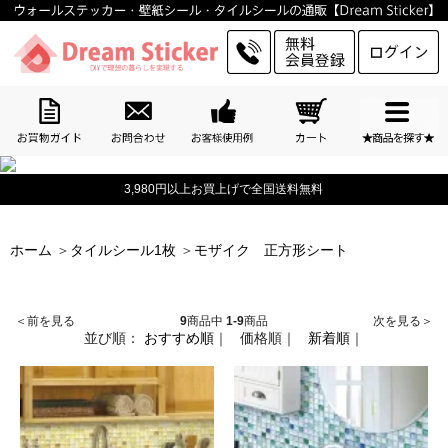
3,980円以上お買上げで全国送料無料
ホーム
＞
タイルシール1枚
＞
モザイク 正方形シート
＜前を見る
9
商品中
1-9
商品
次を見る＞
並び順：
おすすめ順
｜
価格順
｜
新着順
｜