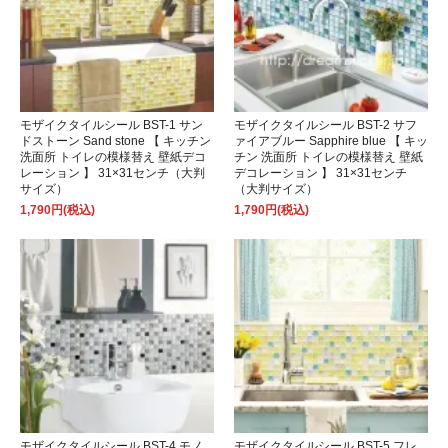
モザイクタイルシール BST-1 サン
モザイクタイルシール BST-2 サフ
ドストーン Sand stone 【 キッチン
ァイアブルー Sapphire blue 【 キッ
洗面所 トイレの模様替え 壁紙デコ
チン 洗面所 トイレの模様替え 壁紙
レーション 】 31×31センチ（大判
デコレーション 】 31×31センチ
サイズ）
（大判サイズ）
1,790円(税込)
1,790円(税込)
モザイクタイルシール BST-4 モノ
モザイクタイルシール BST-5 フレ