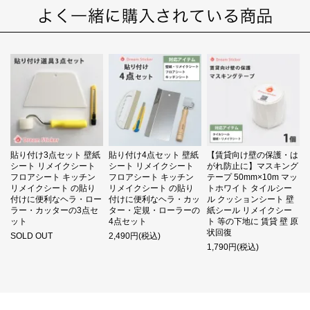
貼り付け3点セット 壁紙
貼り付け4点セット 壁紙
【賃貸向け壁の保護・は
シート リメイクシート
シート リメイクシート
がれ防止に】マスキング
フロアシート キッチン
フロアシート キッチン
テープ 50mm×10m マッ
リメイクシート の貼り
リメイクシート の貼り
トホワイト タイルシー
付けに便利なヘラ・ロー
付けに便利なヘラ・カッ
ル クッションシート 壁
ラー・カッターの3点セ
ター・定規・ローラーの
紙シール リメイクシー
ット
4点セット
ト 等の下地に 賃貸 壁 原
状回復
SOLD OUT
2,490円(税込)
1,790円(税込)