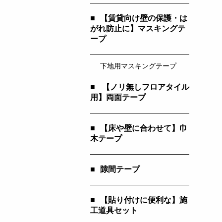
■
【賃貸向け壁の保護・は
がれ防止に】マスキングテ
ープ
下地用マスキングテープ
■
【ノリ無しフロアタイル
用】両面テープ
■
【床や壁に合わせて】巾
木テープ
■
隙間テープ
■
【貼り付けに便利な】施
工道具セット