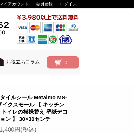
マイアカウント
会員登録
ログイン
お役立ちコラム
0
イルシール Metalmo MS-
モザイクスモール 【 キッチン
 トイレの模様替え 壁紙デコ
ョン 】 30×30センチ
1,400円(税込)