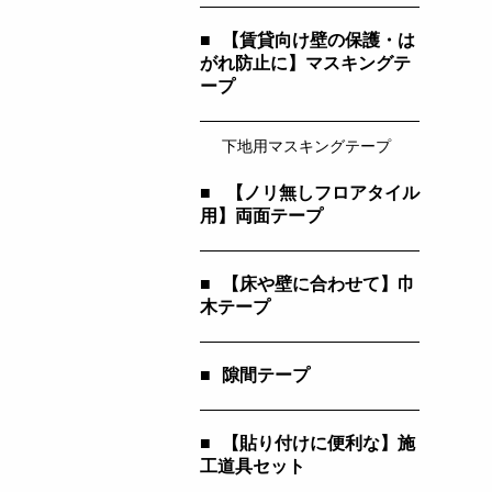
■
【賃貸向け壁の保護・は
がれ防止に】マスキングテ
ープ
下地用マスキングテープ
■
【ノリ無しフロアタイル
用】両面テープ
■
【床や壁に合わせて】巾
木テープ
■
隙間テープ
■
【貼り付けに便利な】施
工道具セット