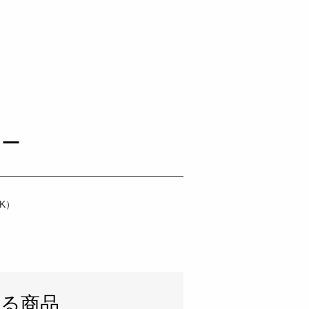
リー
K）
いる商品