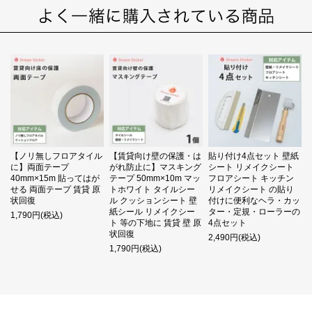
【ノリ無しフロアタイル
【賃貸向け壁の保護・は
貼り付け4点セット 壁紙
に】両面テープ
がれ防止に】マスキング
シート リメイクシート
40mm×15m 貼ってはが
テープ 50mm×10m マッ
フロアシート キッチン
せる 両面テープ 賃貸 原
トホワイト タイルシー
リメイクシート の貼り
状回復
ル クッションシート 壁
付けに便利なヘラ・カッ
紙シール リメイクシー
ター・定規・ローラーの
1,790円(税込)
ト 等の下地に 賃貸 壁 原
4点セット
状回復
2,490円(税込)
1,790円(税込)