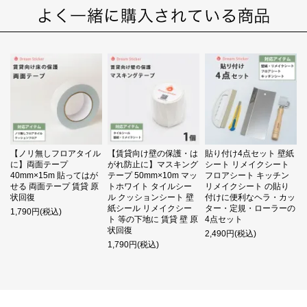
【ノリ無しフロアタイル
【賃貸向け壁の保護・は
貼り付け4点セット 壁紙
に】両面テープ
がれ防止に】マスキング
シート リメイクシート
40mm×15m 貼ってはが
テープ 50mm×10m マッ
フロアシート キッチン
せる 両面テープ 賃貸 原
トホワイト タイルシー
リメイクシート の貼り
状回復
ル クッションシート 壁
付けに便利なヘラ・カッ
紙シール リメイクシー
ター・定規・ローラーの
1,790円(税込)
ト 等の下地に 賃貸 壁 原
4点セット
状回復
2,490円(税込)
1,790円(税込)