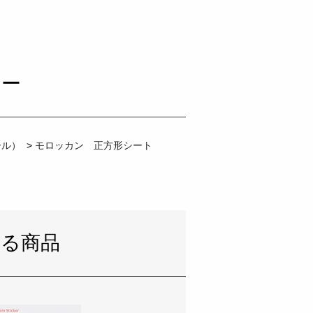
リー
ール）
>
モロッカン 正方形シート
いる商品