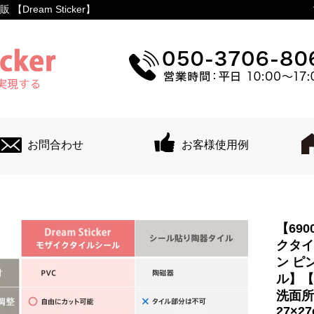
ream Sticker】
お問合わせ
お客様使用例
【69
クタイ
ン ピ
ル】【
洗面所
27×2