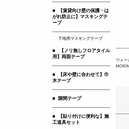
■
【賃貸向け壁の保護・は
がれ防止に】マスキングテ
ープ
下地用マスキングテープ
■
【ノリ無しフロアタイル
用】両面テープ
ウォー
MOR/
■
【床や壁に合わせて】巾
木テープ
■
隙間テープ
■
【貼り付けに便利な】施
工道具セット