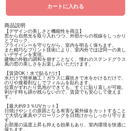
カートに入れる
商品説明
【デザインの美しさと機能性を両立】
窓から自然光を取り入れつつ、外部からの視線をしっかり
とブロック。
プライバシーを守りながら、室内を明るく保ちます。
また精巧なプリント技術により、室内外でほぼ同一の美し
いデザインを実現。
建物の外観の調和を崩すことなく、憧れのステンドグラス
風の窓の美しさをお楽しみいただけます。
【賃貸OK！水で貼るだけ】
水だけで簡単施工！ガラスに霧吹きで水をかけるだけで、
のりや接着剤なしでフィルムを貼れます。
位置がずれたり気泡ができても、すぐに貼り直しが可能。
剥がす時も跡が残らないので、賃貸でも安心して使えま
す。
【最大約9３％UVカット】
日焼けやシミの原因となる有害な紫外線をカットすること
で大切な家具やフローリングを日焼けからしっかり守りま
す。
お部屋の温度上昇も抑える効果もあり、室内環境を快適に
保ちます。