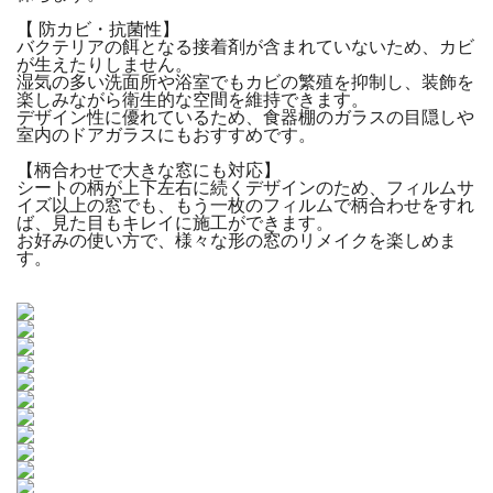
【 防カビ・抗菌性】
バクテリアの餌となる接着剤が含まれていないため、カビ
が生えたりしません。
湿気の多い洗面所や浴室でもカビの繁殖を抑制し、装飾を
楽しみながら衛生的な空間を維持できます。
デザイン性に優れているため、食器棚のガラスの目隠しや
室内のドアガラスにもおすすめです。
【柄合わせで大きな窓にも対応】
シートの柄が上下左右に続くデザインのため、フィルムサ
イズ以上の窓でも、もう一枚のフィルムで柄合わせをすれ
ば、見た目もキレイに施工ができます。
お好みの使い方で、様々な形の窓のリメイクを楽しめま
す。