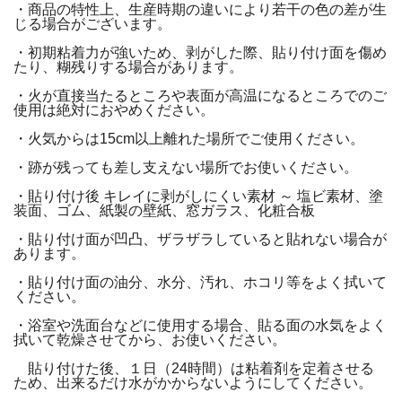
・商品の特性上、生産時期の違いにより若干の色の差が生
じる場合がございます。
・初期粘着力が強いため、剥がした際、貼り付け面を傷め
たり、糊残りする場合があります。
・火が直接当たるところや表面が高温になるところでのご
使用は絶対におやめください。
・火気からは15cm以上離れた場所でご使用ください。
・跡が残っても差し支えない場所でお使いください。
・貼り付け後 キレイに剥がしにくい素材 ～ 塩ビ素材、塗
装面、ゴム、紙製の壁紙、窓ガラス、化粧合板
・貼り付け面が凹凸、ザラザラしていると貼れない場合が
あります。
・貼り付け面の油分、水分、汚れ、ホコリ等をよく拭いて
ください。
・浴室や洗面台などに使用する場合、貼る面の水気をよく
拭いて乾燥させてから、お使いください。
貼り付けた後、１日（24時間）は粘着剤を定着させる
ため、出来るだけ水がかからないようにしてください。