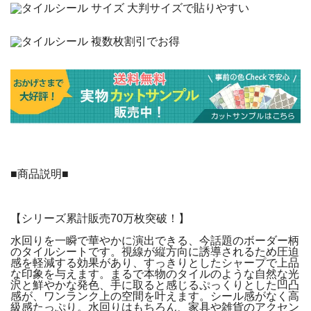
■商品説明■
【シリーズ累計販売70万枚突破！】
水回りを一瞬で華やかに演出できる、今話題のボーダー柄
のタイルシートです。視線が縦方向に誘導されるため圧迫
感を軽減する効果があり、すっきりとしたシャープで上品
な印象を与えます。まるで本物のタイルのような自然な光
沢と鮮やかな発色、手に取ると感じるぷっくりとした凹凸
感が、ワンランク上の空間を叶えます。シール感がなく高
級感たっぷり。水回りはもちろん、家具や雑貨のアクセン