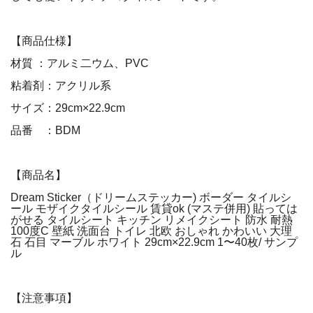
【商品仕様】
材質 ：アルミ二ウム、PVC
粘着剤：アクリル系
サイズ：29cm×22.9cm
品番 ：BDM
【商品名】
Dream Sticker（ドリームステッカー) ボーダー タイルシ
ール モザイクタイルシール 賃貸ok (マステ併用) 貼っては
がせる タイルシート キッチン リメイクシート 防水 耐熱
100度C 壁紙 洗面台 トイレ 北欧 おしゃれ かわいい 大理
石 石目 マーブル ホワイト 29cm×22.9cm 1〜40枚/ サンプ
ル
【注意事項】