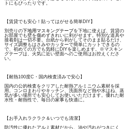
トにもぴったりです。
【賃貸でも安心！貼ってはがせる簡単DIY】
別売りの
下地用マスキングテープ
を下地に使えば、賃貸の
お部屋でも壁を傷めずきれいに剥がせます。特別な道具や
接着剤は一切不要。台紙から剥がしてそのまま貼るだけ、
サイズ調整もはさみやカッターで簡単にカットできるの
で、初めての方でも気軽にDIYを楽しめます。※マスキン
グテープは、火気に近い壁面へのご使用はお控えくださ
い。
【耐熱100度C・国内検査済みで安心】
国内の公的検査をクリアした耐熱アルミニウム素材を採
用。コンロまわりやキッチン、洗面所など熱や水はね、蒸
気が多い場所でも安心してお使いいただけます。優れた耐
水性・耐熱性で、毎日の家事も快適に。
【お手入れラクラク＆いつでも清潔】
防汚性に優れたアルミ素材だから、油や汚れがつきにく