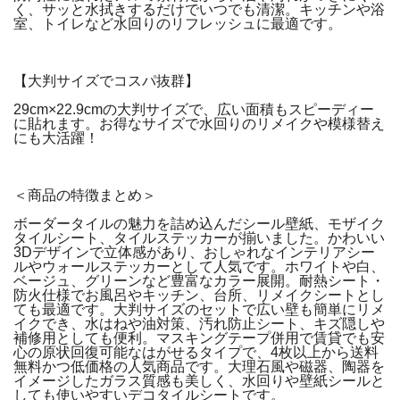
く、サッと水拭きするだけでいつでも清潔。キッチンや浴
室、トイレなど水回りのリフレッシュに最適です。
【大判サイズでコスパ抜群】
29cm×22.9cmの大判サイズで、広い面積もスピーディー
に貼れます。お得なサイズで水回りのリメイクや模様替え
にも大活躍！
＜商品の特徴まとめ＞
ボーダータイルの魅力を詰め込んだシール壁紙、モザイク
タイルシート、タイルステッカーが揃いました。かわいい
3Dデザインで立体感があり、おしゃれなインテリアシー
ルやウォールステッカーとして人気です。ホワイトや白、
ベージュ、グリーンなど豊富なカラー展開。耐熱シート・
防火仕様でお風呂やキッチン、台所、リメイクシートとし
ても最適です。大判サイズのセットで広い壁も簡単にリメ
イクでき、水はねや油対策、汚れ防止シート、キズ隠しや
補修用としても便利。マスキングテープ併用で賃貸でも安
心の原状回復可能なはがせるタイプで、4枚以上から送料
無料かつ低価格の人気商品です。大理石風や磁器、陶器を
イメージしたガラス質感も美しく、水回りや壁紙シールと
しても使いやすいデコタイルシートです。