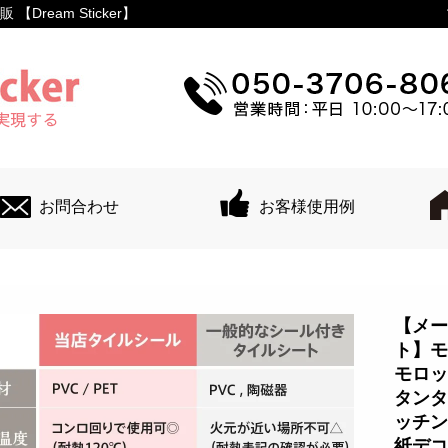
ream Sticker】
お問合わせ
お客様使用例
【メー
ト】モ
モロッ
タンタ
ッチン
紙デコ 