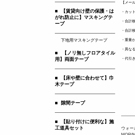
【メー
■
【賃貸向け壁の保護・は
・カッ
がれ防止に】マスキングテ
・合計
ープ
・合計
・重量が
下地用マスキングテープ
・異な
■
【ノリ無しフロアタイル
・代引
用】両面テープ
■
【床や壁に合わせて】巾
木テープ
■
隙間テープ
■
【貼り付けに便利な】施
工道具セット
ウォー
MOR/