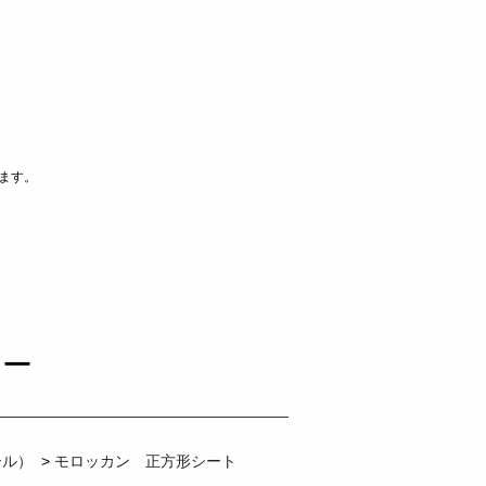
ます。
リー
ール）
>
モロッカン 正方形シート