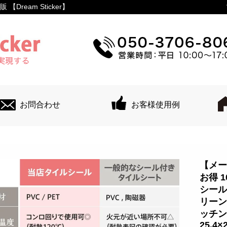
ream Sticker】
お問合わせ
お客様使用例
【メー
お得 
シール
リーン
ッチン
25.4×