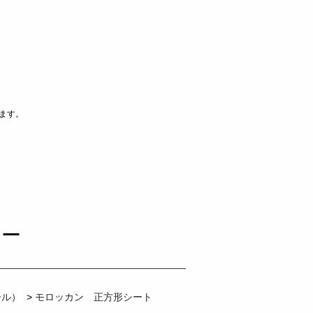
ます。
リー
ール）
>
モロッカン 正方形シート