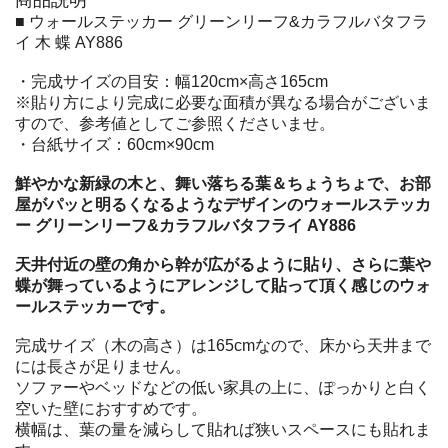
■ ウォールステッカー グリーンリーフ&カラフルバタフラ
イ 木 蝶 AY886
・完成サイズの目安：幅120cm×高さ165cm
※貼り方により完成に必要な面積が異なる場合がございま
すので、参考値としてご参照くださいませ。
・台紙サイズ：60cm×90cm
鮮やかな新緑の木と、舞い落ちる葉＆ちょうちょで、お部
屋がパッと明るくなるようなデザインのウォールステッカ
ー グリーンリーフ&カラフルバタフライ AY886
天井付近の壁の角から幹が広がるように貼り、さらに葉や
蝶が舞っているようにアレンジして貼って頂く感じのウォ
ールステッカーです。
完成サイズ（木の高さ）は165cmなので、床から天井まで
には長さが足りません。
ソファーやベッドなどの低い家具の上に、ぽっかりと白く
空いた壁におすすめです。
横幅は、葉の量を減らして貼れば狭いスペースにも貼れま