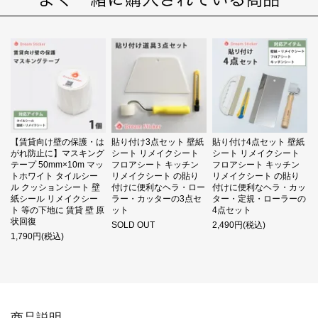
【賃貸向け壁の保護・は
貼り付け3点セット 壁紙
貼り付け4点セット 壁紙
がれ防止に】マスキング
シート リメイクシート
シート リメイクシート
テープ 50mm×10m マッ
フロアシート キッチン
フロアシート キッチン
トホワイト タイルシー
リメイクシート の貼り
リメイクシート の貼り
ル クッションシート 壁
付けに便利なヘラ・ロー
付けに便利なヘラ・カッ
紙シール リメイクシー
ラー・カッターの3点セ
ター・定規・ローラーの
ト 等の下地に 賃貸 壁 原
ット
4点セット
状回復
SOLD OUT
2,490円(税込)
1,790円(税込)
商品説明