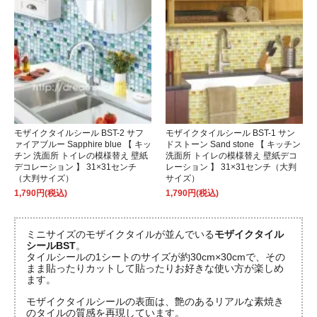
モザイクタイルシール BST-2 サフ
モザイクタイルシール BST-1 サン
ァイアブルー Sapphire blue 【 キッ
ドストーン Sand stone 【 キッチン
チン 洗面所 トイレの模様替え 壁紙
洗面所 トイレの模様替え 壁紙デコ
デコレーション 】 31×31センチ
レーション 】 31×31センチ（大判
（大判サイズ）
サイズ）
1,790円(税込)
1,790円(税込)
ミニサイズのモザイクタイルが並んでいる
モザイクタイル
シールBST
。
タイルシールの1シートのサイズが約30cm×30cmで、その
まま貼ったりカットして貼ったりお好きな使い方が楽しめ
ます。
モザイクタイルシールの表面は、艶のあるリアルな素焼き
のタイルの質感を再現しています。