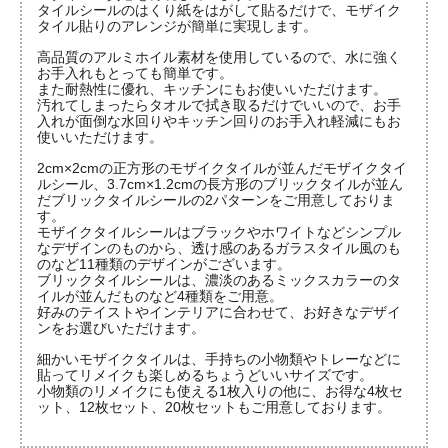
タイルシールのはくり紙をはがして貼るだけで、モザイク
タイル貼りのアレンジが簡単に実現します。
高品質のアルミホイル素材を使用しているので、水に強く
お手入れもとっても簡単です。
また耐熱性に優れ、キッチンにもお使いいただけます。
汚れてしまったらタオルで拭き取るだけでいいので、お手
入れが面倒な水回りやキッチン回りのお手入れ軽減にもお
使いいただけます。
2cm×2cmの正方形のモザイクタイルが並んだモザイクタイ
ルシール、3.7cm×1.2cmの長方形のブリックタイルが並ん
だブリックタイルシールの2パターンをご用意しておりま
す。
モザイクタイルシールはブラックやホワイトなどシンプル
なデザインのものから、透け感のあるガラスタイル風のも
のなど11種類のデザインがございます。
ブリックタイルシールは、濃淡のあるミックスカラーのタ
イルが並んだものなど4種類をご用意。
好みのテイストやインテリアに合わせて、お好きなデザイ
ンをお選びいただけます。
細かいモザイクタイルは、手持ちの小物類やトレーなどに
貼ってリメイクも楽しめるちょうどいいサイズです。
小物類のリメイクにも使える1枚入りの他に、お得な4枚セ
ット、12枚セット、20枚セットもご用意しております。