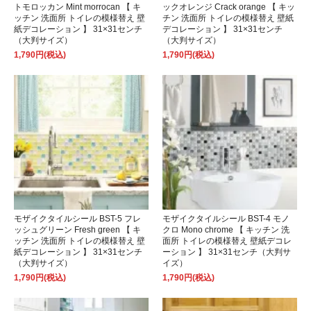
トモロッカン Mint morrocan 【 キ
ックオレンジ Crack orange 【 キッ
ッチン 洗面所 トイレの模様替え 壁
チン 洗面所 トイレの模様替え 壁紙
紙デコレーション 】 31×31センチ
デコレーション 】 31×31センチ
（大判サイズ）
（大判サイズ）
1,790円(税込)
1,790円(税込)
モザイクタイルシール BST-5 フレ
モザイクタイルシール BST-4 モノ
ッシュグリーン Fresh green 【 キ
クロ Mono chrome 【 キッチン 洗
ッチン 洗面所 トイレの模様替え 壁
面所 トイレの模様替え 壁紙デコレ
紙デコレーション 】 31×31センチ
ーション 】 31×31センチ（大判サ
（大判サイズ）
イズ）
1,790円(税込)
1,790円(税込)