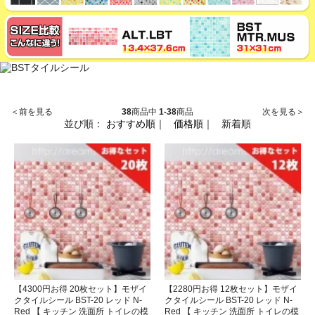
＜前を見る
38
商品中
1-38
商品
次を見る＞
並び順：
おすすめ順
｜
価格順
｜
新着順
【4300円お得 20枚セット】モザイ
【2280円お得 12枚セット】モザイ
クタイルシール BST-20 レッド N-
クタイルシール BST-20 レッド N-
Red 【 キッチン 洗面所 トイレの模
Red 【 キッチン 洗面所 トイレの模