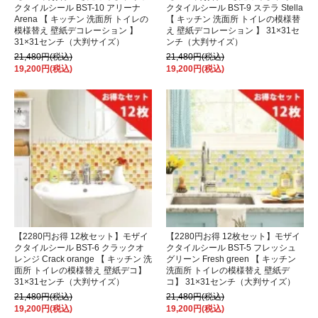
クタイルシール BST-10 アリーナ
クタイルシール BST-9 ステラ Stella
Arena 【 キッチン 洗面所 トイレの
【 キッチン 洗面所 トイレの模様替
模様替え 壁紙デコレーション 】
え 壁紙デコレーション 】 31×31セ
31×31センチ（大判サイズ）
ンチ（大判サイズ）
21,480円(税込)
21,480円(税込)
19,200円(税込)
19,200円(税込)
【2280円お得 12枚セット】モザイ
【2280円お得 12枚セット】モザイ
クタイルシール BST-6 クラックオ
クタイルシール BST-5 フレッシュ
レンジ Crack orange 【 キッチン 洗
グリーン Fresh green 【 キッチン
面所 トイレの模様替え 壁紙デコ】
洗面所 トイレの模様替え 壁紙デ
31×31センチ（大判サイズ）
コ】 31×31センチ（大判サイズ）
21,480円(税込)
21,480円(税込)
19,200円(税込)
19,200円(税込)