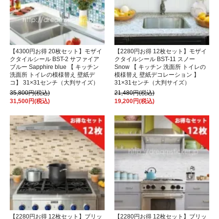
【4300円お得 20枚セット】モザイ
【2280円お得 12枚セット】モザイ
クタイルシール BST-2 サファイア
クタイルシール BST-11 スノー
ブルー Sapphire blue 【 キッチン
Snow 【 キッチン 洗面所 トイレの
洗面所 トイレの模様替え 壁紙デ
模様替え 壁紙デコレーション 】
コ】 31×31センチ（大判サイズ）
31×31センチ（大判サイズ）
35,800円(税込)
21,480円(税込)
31,500円(税込)
19,200円(税込)
【2280円お得 12枚セット】ブリッ
【2280円お得 12枚セット】ブリッ