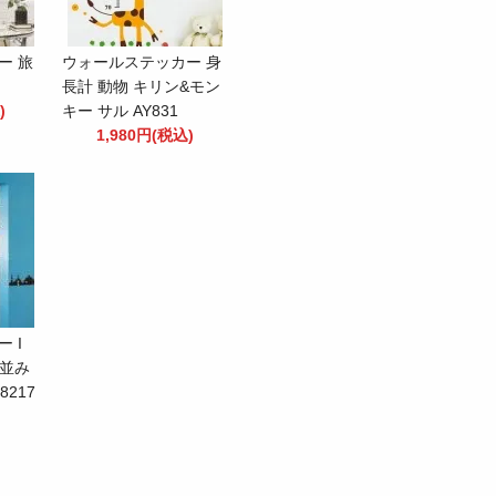
ー 旅
ウォールステッカー 身
長計 動物 キリン&モン
)
キー サル AY831
1,980円(税込)
 I
と街並み
8217