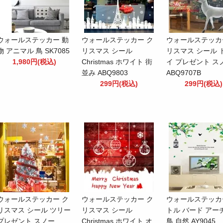
ウォールステッカー 動
ウォールステッカー ク
ウォールステッカ
物 アニマル 鳥 SK7085
リスマス シール
リスマス シール 
1,980円(税込)
Christmas ホワイト 街
イ プレゼント ス
並み ABQ9803
ABQ9707B
299円(税込)
299円(税込)
ウォールステッカー ク
ウォールステッカー ク
ウォールステッカ
リスマス シール ツリー
リスマス シール
トル バード アー
プレゼント スノー
Christmas ホワイト オ
鳥 自然 AY9045