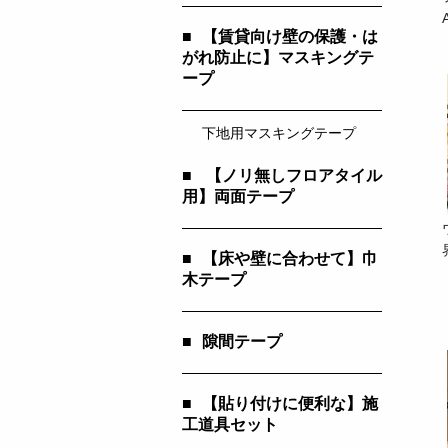
■
【賃貸向け壁の保護・は
がれ防止に】マスキングテ
ープ
下地用マスキングテープ
■
【ノリ無しフロアタイル
用】両面テープ
■
【床や壁に合わせて】巾
木テープ
■
隙間テープ
■
【貼り付けに便利な】施
工道具セット