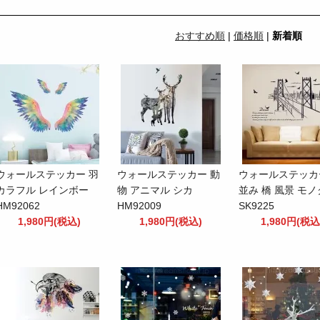
おすすめ順
|
価格順
|
新着順
ウォールステッカー 羽
ウォールステッカー 動
ウォールステッカ
カラフル レインボー
物 アニマル シカ
並み 橋 風景 モ
HM92062
HM92009
SK9225
1,980円(税込)
1,980円(税込)
1,980円(税込