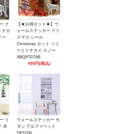
ー ク
【★お得セット★】ウ
トナカ
ォールステッカー クリ
ノー
スマス シール
Christmas セット ツリ
ーとトナカイ スノー
ABQ9707AB
499円(税込)
ー リ
ウォールステッカー モ
チ 木
ダン アルファベット
DF5206