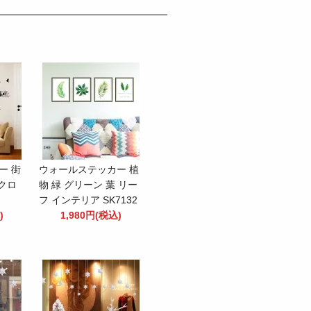
ー 街
ウォールステッカー 植
ノクロ
物 緑 グリーン 葉 リー
フ インテリア SK7132
)
1,980円(税込)