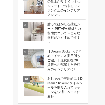
の仕上がり！ クッショ
ンシートで出来るワン
ランク上のインテリア
アレンジ
貼ってはがせる壁紙シ
ート PETAPA 壁材との
相性について～こんな
壁材がおすすめです！
～
【Dream Stickerおすす
めアイテム＆実用例も
ご紹介】原状回復OK！
賃貸のお部屋を自分好
みのインテリアに♪
おしゃれで実用的に！D
ream Stickerのタイルシ
ールを取り入れてキッ
チンを快適スペースに
変身