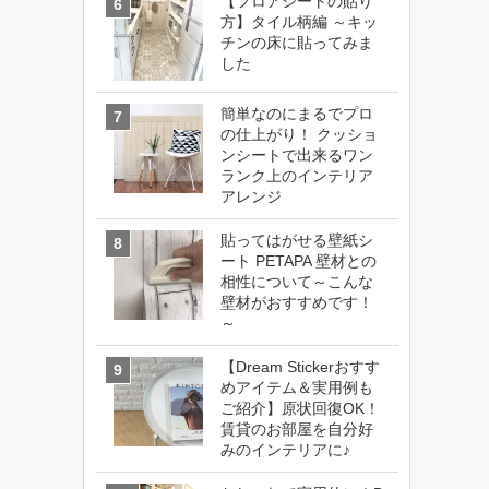
【フロアシートの貼り
方】タイル柄編 ～キッ
チンの床に貼ってみま
した
簡単なのにまるでプロ
の仕上がり！ クッショ
ンシートで出来るワン
ランク上のインテリア
アレンジ
貼ってはがせる壁紙シ
ート PETAPA 壁材との
相性について～こんな
壁材がおすすめです！
～
【Dream Stickerおすす
めアイテム＆実用例も
ご紹介】原状回復OK！
賃貸のお部屋を自分好
みのインテリアに♪