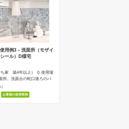
使用例3 – 洗面所（モザイ
シール）D様宅
ち家 築4年以上） Ｑ.使用場
洗面所。洗面台の蛇口後ろのパ
5cm×74.5cm Ｑ．使用商品・
02
モザイクタイルシール CTB-4
お客様の使用実例
（廃盤終了） ×6枚使用 Ｑ．
用に […]