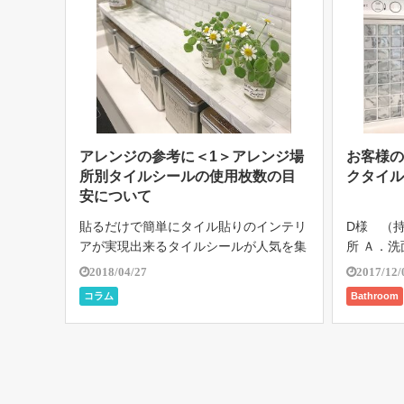
アレンジの参考に＜1＞アレンジ場
お客様の
所別タイルシールの使用枚数の目
クタイル
安について
貼るだけで簡単にタイル貼りのインテリ
D様 （持
アが実現出来るタイルシールが人気を集
所 Ａ．
めています。 インスタグラムで人気の
ネル、24.
2018/04/27
2017/12/
インテリア好きインスタグラマーがデコ
枚数 Ａ．
コラム
Bathroom
レーションに取り入れたり、雑誌やイン
マーブル
テリアのサイトなどで取り上げられた
商品をご使
り、注 […]