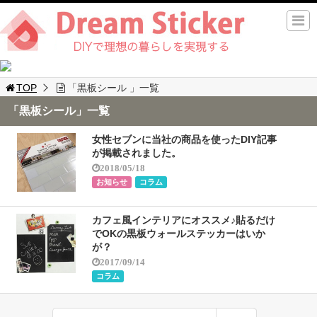
TOP
「黒板シール 」一覧
「黒板シール」一覧
女性セブンに当社の商品を使ったDIY記事
が掲載されました。
2018/05/18
お知らせ
コラム
カフェ風インテリアにオススメ♪貼るだけ
でOKの黒板ウォールステッカーはいか
が？
2017/09/14
コラム