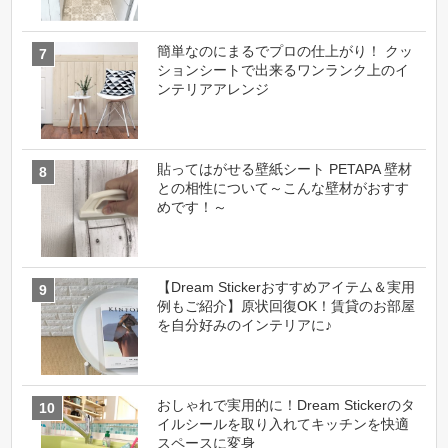
簡単なのにまるでプロの仕上がり！ クッ
ションシートで出来るワンランク上のイ
ンテリアアレンジ
貼ってはがせる壁紙シート PETAPA 壁材
との相性について～こんな壁材がおすす
めです！～
【Dream Stickerおすすめアイテム＆実用
例もご紹介】原状回復OK！賃貸のお部屋
を自分好みのインテリアに♪
おしゃれで実用的に！Dream Stickerのタ
イルシールを取り入れてキッチンを快適
スペースに変身