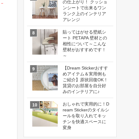
の仕上がり！ クッショ
ンシートで出来るワン
ランク上のインテリア
アレンジ
貼ってはがせる壁紙シ
ート PETAPA 壁材との
相性について～こんな
壁材がおすすめです！
～
【Dream Stickerおすす
めアイテム＆実用例も
ご紹介】原状回復OK！
賃貸のお部屋を自分好
みのインテリアに♪
おしゃれで実用的に！D
ream Stickerのタイルシ
ールを取り入れてキッ
チンを快適スペースに
変身