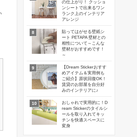
の仕上がり！ クッショ
ンシートで出来るワン
い
ランク上のインテリア
アレンジ
貼ってはがせる壁紙シ
ート PETAPA 壁材との
相性について～こんな
壁材がおすすめです！
～
【Dream Stickerおすす
めアイテム＆実用例も
ご紹介】原状回復OK！
賃貸のお部屋を自分好
みのインテリアに♪
おしゃれで実用的に！D
ream Stickerのタイルシ
ールを取り入れてキッ
チンを快適スペースに
変身