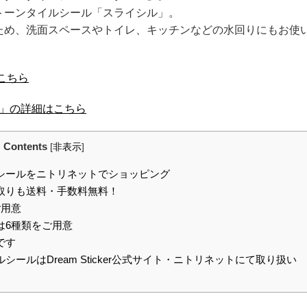
トーンタイルシール「スライシル」。
ため、洗面スペースやトイレ、キッチンなどの水回りにもお使
こちら
ル」の詳細はこちら
Contents
[
非表示
]
シールをニトリネットでショッピング
取りも送料・手数料無料！
ご用意
は6種類をご用意
です
ルはDream Sticker公式サイト・ニトリネットにて取り扱い