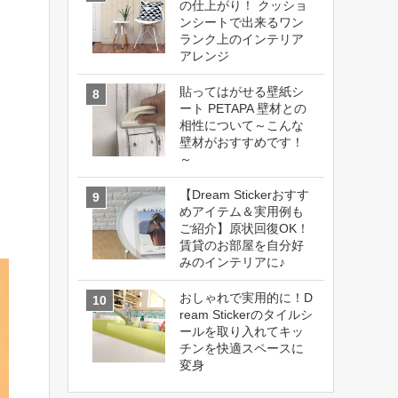
の仕上がり！ クッショ
ンシートで出来るワン
ランク上のインテリア
アレンジ
貼ってはがせる壁紙シ
ート PETAPA 壁材との
相性について～こんな
壁材がおすすめです！
～
【Dream Stickerおすす
めアイテム＆実用例も
ご紹介】原状回復OK！
賃貸のお部屋を自分好
みのインテリアに♪
おしゃれで実用的に！D
ream Stickerのタイルシ
ールを取り入れてキッ
チンを快適スペースに
変身