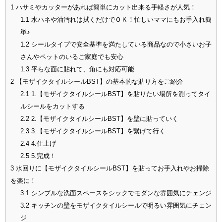
1
ハサミやカッターがあれば簡単にカット出来る手軽さが人気！
1.1
水ハネや油汚れは拭くだけでＯＫ！忙しいママにもお手入れ簡
単♪
1.2
シールタイプで安全基準を満たしている商品なので小さいお子
さんやペットのいるご家庭でも安心
1.3
平らな面に貼れて、角にも対応可能
2
【モザイクタイルシールBST】の基本的な貼り方をご紹介
2.1
1.【モザイクタイルシールBST】を貼りたい場所を測ってタイ
ルシールをカットする
2.2
2.【モザイクタイルシールBST】を壁に貼っていく
2.3
3.【モザイクタイルシールBST】を繋げて行く
2.4
4.仕上げ
2.5
5.完成！
3
水回りに【モザイクタイルシールBST】を貼ってお手入れやお掃除
を楽に！
3.1
シンプルな洗面スペースをシックでモダンな雰囲気にチェンジ
3.2
キッチンの壁をモザイクタイルシールで明るい雰囲気にチェン
ジ