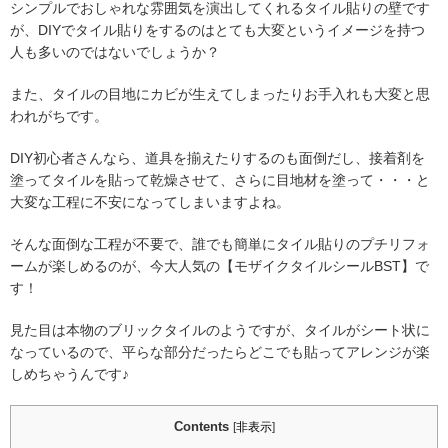
シンプルでおしゃれな雰囲気を演出してくれるタイル貼りの壁です
が、DIYでタイル貼りをするのはとても大変というイメージを持つ
人も多いのではないでしょうか？
また、タイルの目地にカビが生えてしまったりお手入れも大変と思
われがちです。
DIY初心者さんなら、道具を揃えたりするのも面倒だし、接着剤を
塗ってタイルを貼って乾燥させて、さらに目地材を塗って・・・と
大変な工程に不安になってしまいますよね。
そんな面倒な工程が不要で、誰でも簡単にタイル貼りのプチリフォ
ームが楽しめるのが、今大人気の【モザイクタイルシールBST】で
す！
見た目は本物のブリックタイルのようですが、タイルがシート状に
なっているので、平らな部分だったらどこでも貼ってアレンジが楽
しめちゃうんです♪
Contents
[
非表示
]