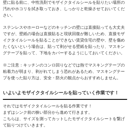
壁に貼る前に、中性洗剤でモザイクタイルシールを貼りたい場所の
汚れやホコリを拭き取っておき、しっかりと乾燥させておいてくだ
さい。
ステンレスやホーローなどのキッチンの壁には直接貼っても大丈夫
ですが、壁紙の場合は直接貼ると現状回復が難しいため、直接モザ
イクタイルシールを貼ることができない賃貸住宅の壁や、壁を傷め
たくないという場合は、貼って剥がせる壁紙を貼ったり、マスキン
グテープを貼って、下地をカバーするようにしておいてください。
※ご注意：キッチンのコンロ回りなどでは熱でマスキングテープの
粘着力が弱まり、剥がれてしまう恐れがあるため、マスキングテー
プを使った貼り方は、安全・防火の観点からおすすめしません。
いよいよモザイクタイルシールを貼っていく作業です！
それではモザイクタイルシールを貼る作業です！
まずはシンク前の狭い部分から進めて行きます。
こちらは、サイズを測ってカットしたモザイクタイルシートを繋げ
て貼りつけていきます。